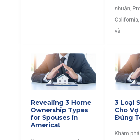
nhuận, Pr
California
và
Revealing 3 Home
3 Loại 
Ownership Types
Cho Vợ
for Spouses in
Đứng T
America!
Khám phá