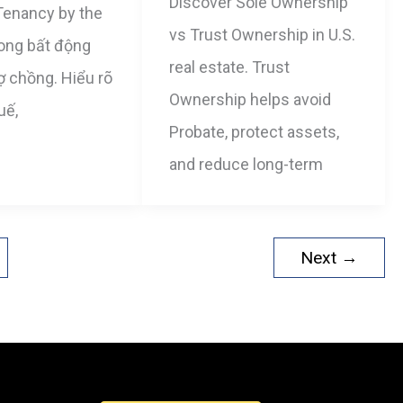
Discover Sole Ownership
 Tenancy by the
vs Trust Ownership in U.S.
rong bất động
real estate. Trust
ợ chồng. Hiểu rõ
Ownership helps avoid
uế,
Probate, protect assets,
and reduce long-term
Next
→