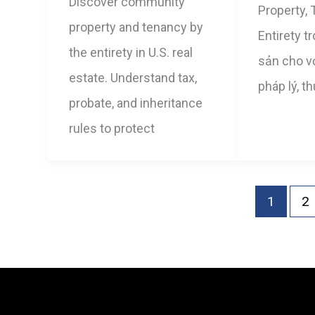
Discover community
Property,
property and tenancy by
Entirety t
the entirety in U.S. real
sản cho v
estate. Understand tax,
pháp lý, th
probate, and inheritance
rules to protect
1
2