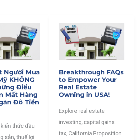
t Người Mua
Breakthrough FAQs
 Mỹ KHÔNG
to Empower Your
hững Điều
Real Estate
n Mất Hàng
Owning in USA!
gàn Đô Tiền
Explore real estate
investing, capital gains
kiến thức đầu
tax, California Proposition
g sản, thuế lợi