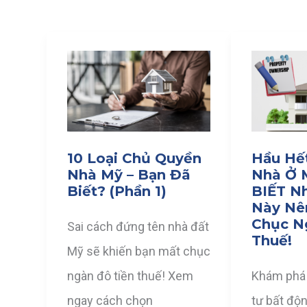
10 Loại Chủ Quyền
Hầu Hế
Nhà Mỹ – Bạn Đã
Nhà Ở
Biết? (Phần 1)
BIẾT N
Này Nê
Chục N
Sai cách đứng tên nhà đất
Thuế!
Mỹ sẽ khiến bạn mất chục
ngàn đô tiền thuế! Xem
Khám phá 
ngay cách chọn
tư bất độn