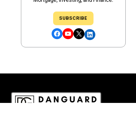
SUBSCRIBE
Facebook
YouTube
X
LinkedIn
DRE # 02186207 - NMLS # 2349003
Copyright © 2026 DANGUARD