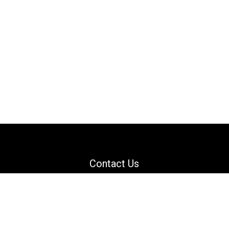
Contact Us
Email: support@danguard.com
Facebook
YouTube
X
LinkedIn