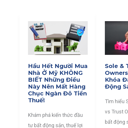
Hầu Hết Người Mua
Sole & 
Nhà Ở Mỹ KHÔNG
Ownersh
BIẾT Những Điều
Khóa Đ
Này Nên Mất Hàng
Động S
Chục Ngàn Đô Tiền
Thuế!
Tìm hiểu 
vs Trust 
Khám phá kiến thức đầu
bất động 
tư bất động sản, thuế lợi