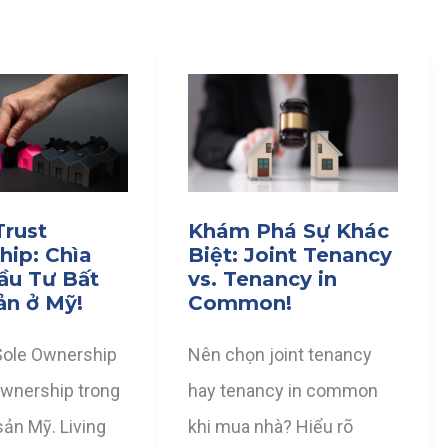
Trust
Khám Phá Sự Khác
ip: Chìa
Biệt: Joint Tenancy
ầu Tư Bất
vs. Tenancy in
ản ở Mỹ!
Common!
Sole Ownership
Nên chọn joint tenancy
Ownership trong
hay tenancy in common
sản Mỹ. Living
khi mua nhà? Hiểu rõ