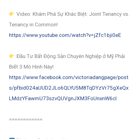
Video: Khám Phá Sự Khác Biệt: Joint Tenancy vs.
Tenancy in Common!
https://www.youtube.com/watch?v=jZfc1bji0eE
Đầu Tư Bất Động Sản Chuyên Nghiệp ở Mỹ Phải
Biết 3 Mô Hình Này!
https://www.facebook.com/victoriadangpage/post
s/pfbid024aUUD2JLo6QLYU5M8TqDYzVr75gXeQx
LMdzYFawmU73szvQUVgnJXM3FoUnxnW6cl
============