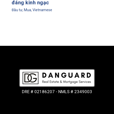
đáng kinh ngạc
Đầu tư
,
Mua
,
Vietnamese
DRE # 02186207 - NMLS # 2349003