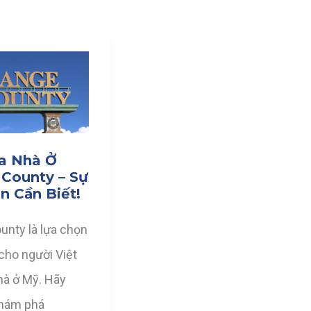
a Nhà Ở
County – Sự
n Cần Biết!
unty là lựa chọn
cho người Việt
hà ở Mỹ. Hãy
khám phá