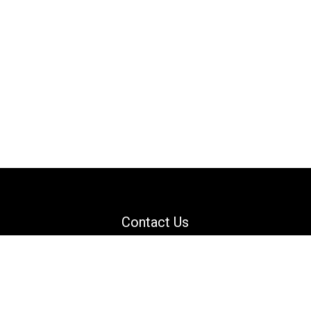
Contact Us
Email: support@danguard.com
Facebook
YouTube
X
LinkedIn