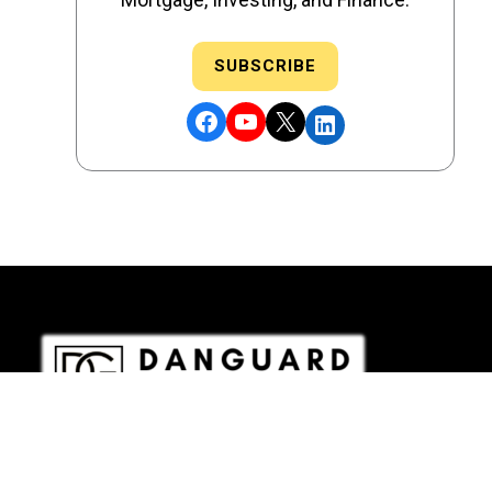
SUBSCRIBE
Facebook
YouTube
X
LinkedIn
DRE # 02186207 - NMLS # 2349003
Copyright © 2026 DANGUARD