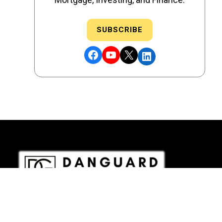
SUBSCRIBE
Facebook
YouTube
X
LinkedIn
DRE # 02186207 - NMLS # 2349003
Copyright © 2026 DANGUARD