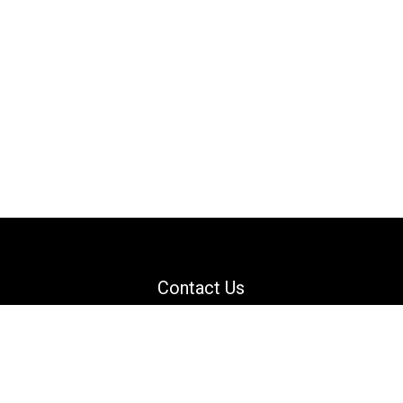
Contact Us
Email: support@danguard.com
Facebook
YouTube
X
LinkedIn