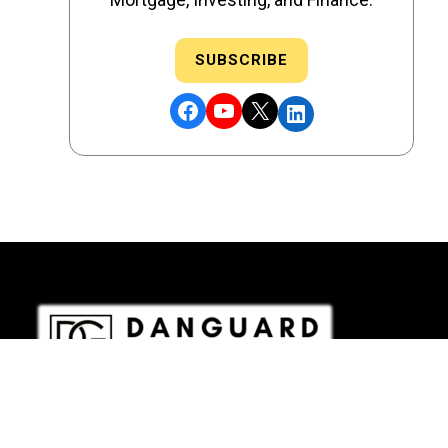
SUBSCRIBE
Facebook
YouTube
X
LinkedIn
DRE # 02186207 - NMLS # 2349003
Copyright © 2026 DANGUARD