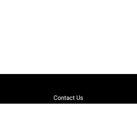
Contact Us
Email: support@danguard.com
Facebook
YouTube
X
LinkedIn