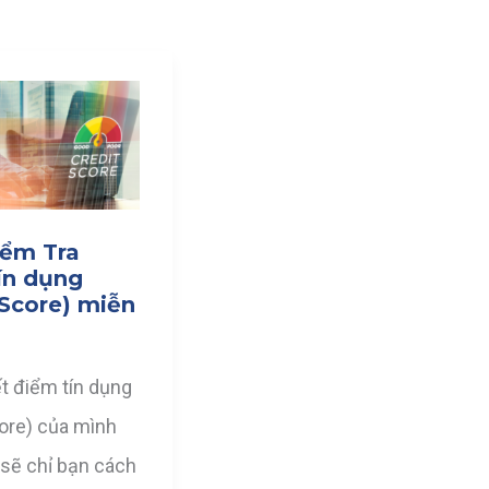
iểm Tra
ín dụng
 Score) miễn
t điểm tín dụng
core) của mình
 sẽ chỉ bạn cách