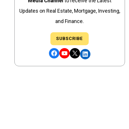
Media Channel
to receive the Latest
Updates on Real Estate, Mortgage, Investing,
and Finance.
SUBSCRIBE
Facebook
YouTube
X
LinkedIn