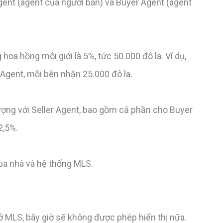
gent (agent của người bán) và Buyer Agent (agent
g hoa hồng môi giới là 5%, tức 50.000 đô la. Ví dụ,
Agent, mỗi bên nhận 25.000 đô la.
ợng với Seller Agent, bao gồm cả phần cho Buyer
2,5%.
ua nhà và hệ thống MLS.
ở MLS, bây giờ sẽ không được phép hiển thị nữa.